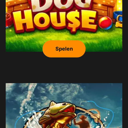
Spelen