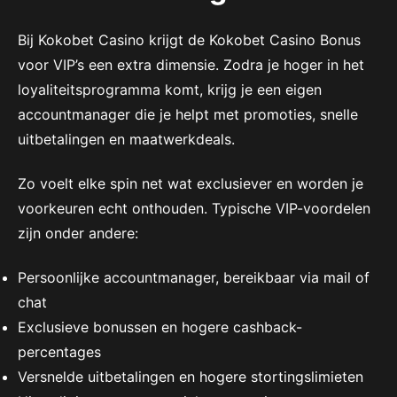
Bij Kokobet Casino krijgt de Kokobet Casino Bonus
voor VIP’s een extra dimensie. Zodra je hoger in het
loyaliteitsprogramma komt, krijg je een eigen
accountmanager die je helpt met promoties, snelle
uitbetalingen en maatwerkdeals.
Zo voelt elke spin net wat exclusiever en worden je
voorkeuren echt onthouden. Typische VIP-voordelen
zijn onder andere:
Persoonlijke accountmanager, bereikbaar via mail of
chat
Exclusieve bonussen en hogere cashback-
percentages
Versnelde uitbetalingen en hogere stortingslimieten