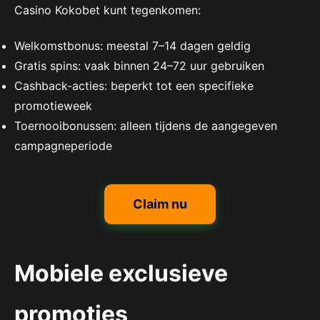
Casino Kokobet kunt tegenkomen:
Welkomstbonus: meestal 7–14 dagen geldig
Gratis spins: vaak binnen 24–72 uur gebruiken
Cashback-acties: beperkt tot een specifieke
promotieweek
Toernooibonussen: alleen tijdens de aangegeven
campagneperiode
Claim nu
Mobiele exclusieve
promoties