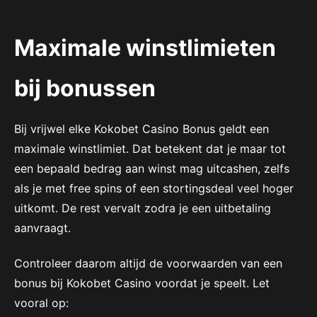
Maximale winstlimieten
bij bonussen
Bij vrijwel elke Kokobet Casino Bonus geldt een
maximale winstlimiet. Dat betekent dat je maar tot
een bepaald bedrag aan winst mag uitcashen, zelfs
als je met free spins of een stortingsdeal veel hoger
uitkomt. De rest vervalt zodra je een uitbetaling
aanvraagt.
Controleer daarom altijd de voorwaarden van een
bonus bij Kokobet Casino voordat je speelt. Let
vooral op: