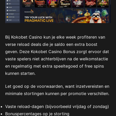
Bij Kokobet Casino kun je elke week profiteren van
verse reload deals die je saldo een extra boost
geven. Deze Kokobet Casino Bonus zorgt ervoor dat
vaste spelers niet achterblijven na de welkomstactie
en regelmatig met extra speeltegoed of free spins
kunnen starten.
Let goed op de voorwaarden, want inzetvereisten en
minimale stortingen kunnen per promotie verschillen.
Vaste reload-dagen (bijvoorbeeld vrijdag of zondag)
Bonuspercentages op je storting