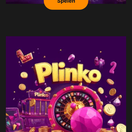
Spelen