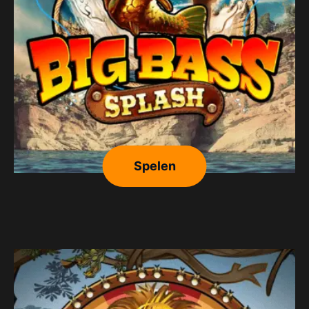
Spelen