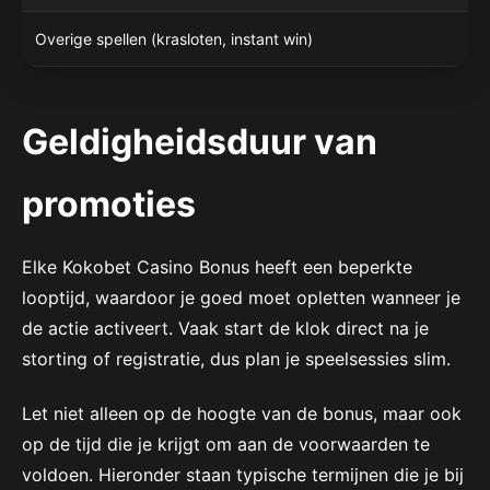
Overige spellen (krasloten, instant win)
Geldigheidsduur van
promoties
Elke Kokobet Casino Bonus heeft een beperkte
looptijd, waardoor je goed moet opletten wanneer je
de actie activeert. Vaak start de klok direct na je
storting of registratie, dus plan je speelsessies slim.
Let niet alleen op de hoogte van de bonus, maar ook
op de tijd die je krijgt om aan de voorwaarden te
voldoen. Hieronder staan typische termijnen die je bij