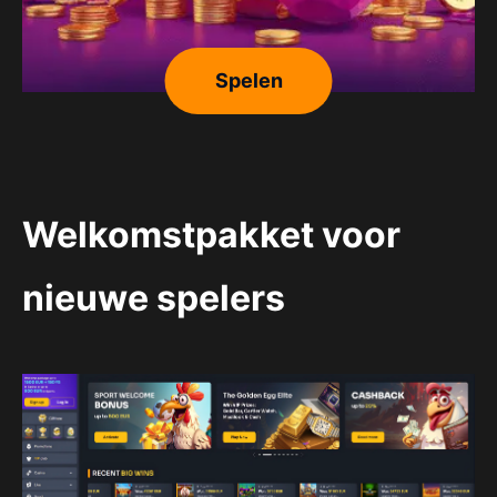
Spelen
Welkomstpakket voor
nieuwe spelers