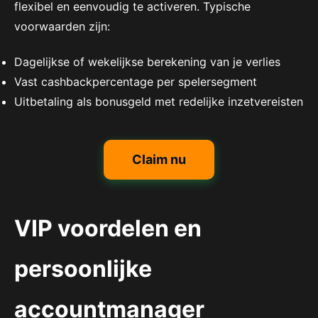
flexibel en eenvoudig te activeren. Typische
voorwaarden zijn:
Dagelijkse of wekelijkse berekening van je verlies
Vast cashbackpercentage per spelersegment
Uitbetaling als bonusgeld met redelijke inzetvereisten
Claim nu
VIP voordelen en
persoonlijke
accountmanager