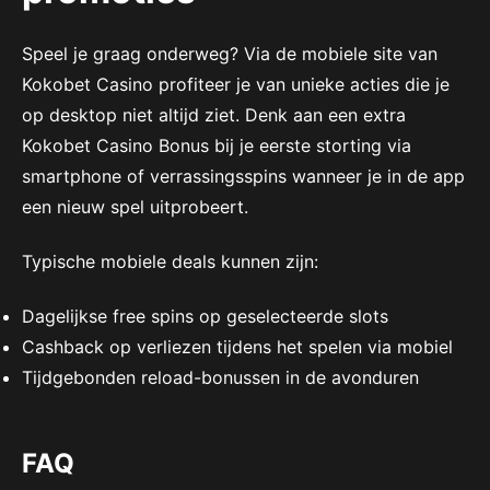
Speel je graag onderweg? Via de mobiele site van
Kokobet Casino profiteer je van unieke acties die je
op desktop niet altijd ziet. Denk aan een extra
Kokobet Casino Bonus bij je eerste storting via
smartphone of verrassingsspins wanneer je in de app
een nieuw spel uitprobeert.
Typische mobiele deals kunnen zijn:
Dagelijkse free spins op geselecteerde slots
Cashback op verliezen tijdens het spelen via mobiel
Tijdgebonden reload-bonussen in de avonduren
FAQ