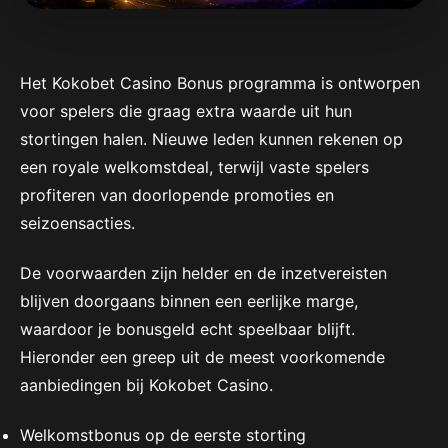
Het Kokobet Casino Bonus programma is ontworpen
voor spelers die graag extra waarde uit hun
stortingen halen. Nieuwe leden kunnen rekenen op
een royale welkomstdeal, terwijl vaste spelers
profiteren van doorlopende promoties en
seizoensacties.
De voorwaarden zijn helder en de inzetvereisten
blijven doorgaans binnen een eerlijke marge,
waardoor je bonusgeld echt speelbaar blijft.
Hieronder een greep uit de meest voorkomende
aanbiedingen bij Kokobet Casino.
Welkomstbonus op de eerste storting