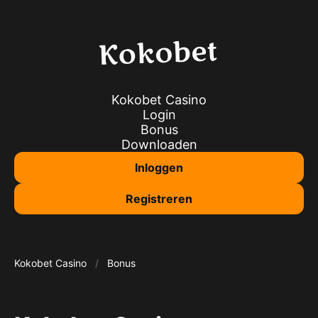
Kokobet Casino
Login
Bonus
Downloaden
Inloggen
Registreren
Kokobet Casino
/
Bonus