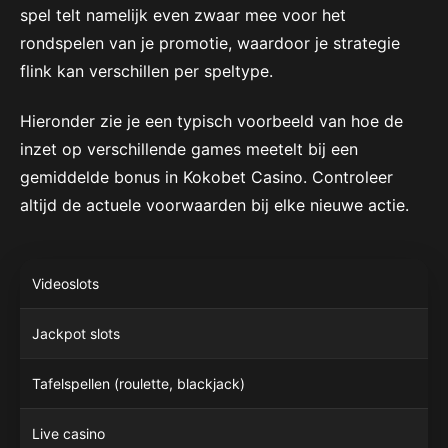
spel telt namelijk even zwaar mee voor het
rondspelen van je promotie, waardoor je strategie
flink kan verschillen per speltype.
Hieronder zie je een typisch voorbeeld van hoe de
inzet op verschillende games meetelt bij een
gemiddelde bonus in Kokobet Casino. Controleer
altijd de actuele voorwaarden bij elke nieuwe actie.
Videoslots
Jackpot slots
Tafelspellen (roulette, blackjack)
Live casino