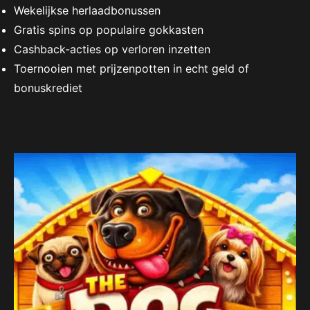
Wekelijkse herlaadbonussen
Gratis spins op populaire gokkasten
Cashback-acties op verloren inzetten
Toernooien met prijzenpotten in echt geld of
bonuskrediet